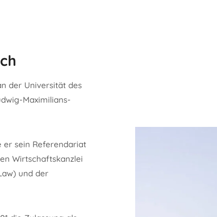
ach
n der Universität des
udwig-Maximilians-
 er sein Referendariat
len Wirtschaftskanzlei
Law) und der